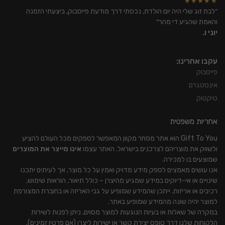
★★★★★
״לבת זוג שלי היה יום הולדת, נכסתי דרך מודעת פייסבוק, ביצעתי הזמנה
והאמת שהגיע די מהר״
יוני ו.
עקבו אחרינו:
פייסבוק
אינסטגרם
טיקטוק
אחריות משפטית
Gift To You הוא אתר מסחר מקוון המאפשר לספקים מכל העולם להציע
ולשווק את מוצריהם לצרכנים בישראל. האתר עצמו
אינו מייצר את המוצרים
שמוצעים בו למכירה.
אנו עושים מאמצים לספק מידע מדויק ואמין על כל מוצר, אך לעיתים יתכנו
שינויים או אי-דיוקים במידע שמגיע מהיצרן – כולל תיאור, הוראות שימוש,
רכיבים או אריזות. ייתכן שהמידע שמופיע על גבי האריזה או בחוברת המצורפת
למוצר יהיה שונה מהמידע שמופיע באתר.
במקרה של שאלות או בעיות הנוגעות למוצר מסוים, ניתן לפנות לשירות
הלקוחות שלנו דרך טופס יצירת קשר או ישירות ליצרן (אם פרטיו זמינים).