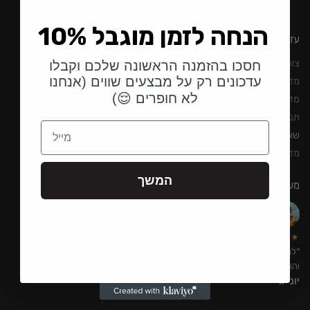
10% הנחה לזמן מוגבל
עזרה
צור קשר
חסכו בהזמנה הראשונה שלכם וקבלו
עדכונים רק על מבצעים שווים (אנחנו
מדיניות משלוחים
לא חופרים 😌)
מדיניות החזרים
תנאי שימוש באתר
Email
שאלות ותשובות
מדיניות פרטיות
המשך
מעל 500 ביקורות של לקוחות שהזמינו דרכינו
★★★★★
״לבת זוג שלי היה יום הולדת, נכסתי דרך מודעת פייסבוק, ביצעתי הזמנה
והאמת שהגיע די מהר״
יוני ו.