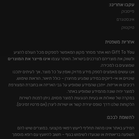
עקבו אחרינו:
פייסבוק
אינסטגרם
טיקטוק
אחריות משפטית
Gift To You הוא אתר מסחר מקוון המאפשר לספקים מכל העולם להציע
ולשווק את מוצריהם לצרכנים בישראל. האתר עצמו
אינו מייצר את המוצרים
שמוצעים בו למכירה.
אנו עושים מאמצים לספק מידע מדויק ואמין על כל מוצר, אך לעיתים יתכנו
שינויים או אי-דיוקים במידע שמגיע מהיצרן – כולל תיאור, הוראות שימוש,
רכיבים או אריזות. ייתכן שהמידע שמופיע על גבי האריזה או בחוברת המצורפת
למוצר יהיה שונה מהמידע שמופיע באתר.
במקרה של שאלות או בעיות הנוגעות למוצר מסוים, ניתן לפנות לשירות
הלקוחות שלנו דרך טופס יצירת קשר או ישירות ליצרן (אם פרטיו זמינים).
לתשומת לבכם:
המידע באתר אינו מהווה תחליף לייעוץ רפואי מקצועי. במוצרים שיש להם
השפעה בריאותית או שנועדו לשימוש בגוף – חשוב להיוועץ עם רופא מוסמך