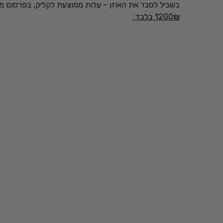
בשביל לסבר את האוזן – עלות ממוצעת לקליק, בפרסום ממומן בגוגל היא לא פחות מ5₪ לגולשים איכותיים ורלוונטים, 
1200₪ בלבד.