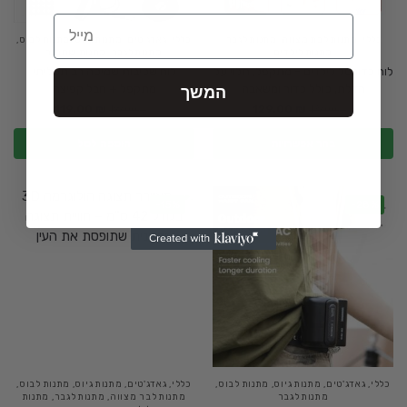
Email
כללי
,
מתנות לבת מצווה
,
מתנות לגבר
,
כללי
,
גאדג'טים
,
מתנות גיוס
,
מתנות לבוס
,
מתנות לילדים
מתנות לגבר
,
מתנות שחרור
לוח כדורסל לילדים – מתקפל, תלוי על
לוח שכיבות שמיכה רב תכליתי
הדלת, כולל כדור ומשאבה
מתקפל + חבל קפיצה
המשך
119.00
₪
129.00
₪
199.00
₪
179.00
₪
בחר אפשרויות
הוספה לסל
-15%
-28%
כללי
,
גאדג'טים
,
מתנות גיוס
,
מתנות לבוס
,
כללי
,
גאדג'טים
,
מתנות גיוס
,
מתנות לבוס
,
מתנות לגבר
מתנות לבר מצווה
,
מתנות לגבר
,
מתנות