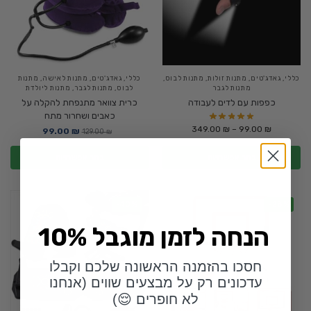
כללי
,
גאדג'טים
,
מתנות זולות
,
מתנות לבוס
,
כללי
,
גאדג'טים
,
מתנות לאישה
,
מתנות
מתנות לגבר
לבוס
,
מתנות לגבר
,
מתנות ליולדת
כפפות עם לדים לעבודה
כרית צוואר מתנפחת להקלה על
כאבים ושחרור מתח
349.00
₪
–
99.00
₪
99.00
₪
129.00
₪
בחר אפשרויות
בחר אפשרויות
-40%
-28%
10% הנחה לזמן מוגבל
חסכו בהזמנה הראשונה שלכם וקבלו
עדכונים רק על מבצעים שווים (אנחנו
לא חופרים 😌)