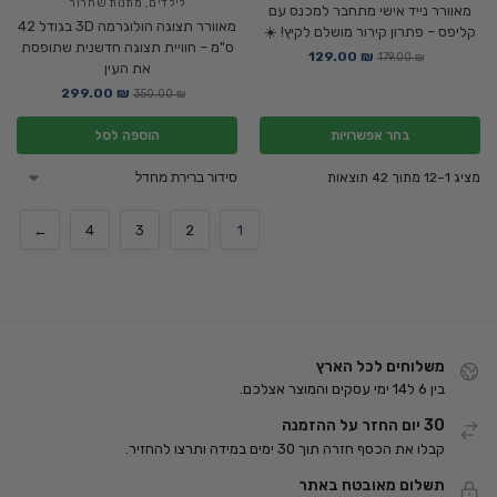
לילדים
,
מתנות שחרור
מאוורר נייד אישי מתחבר למכנס עם
מאוורר תצוגה הולוגרמה 3D בגודל 42
קליפס – פתרון קירור מושלם לקיץ! ☀️
ס"מ – חוויית תצוגה חדשנית שתופסת
129.00
₪
179.00
₪
את העין
299.00
₪
350.00
₪
בחר אפשרויות
הוספה לסל
מציג 1–12 מתוך 42 תוצאות
←
4
3
2
1
משלוחים לכל הארץ
בין 6 ל14 ימי עסקים והמוצר אצלכם.
30 יום החזר על ההזמנה
קבלו את הכסף חזרה תוך 30 ימים במידה ותרצו להחזיר.
תשלום מאובטח באתר