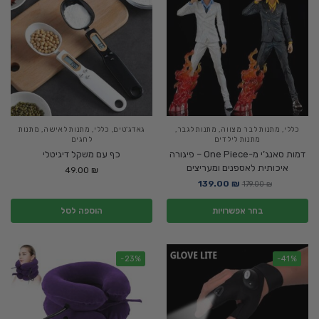
כללי
,
מתנות לבר מצווה
,
מתנות לגבר
,
גאדג'טים
,
כללי
,
מתנות לאישה
,
מתנות
מתנות לילדים
לחגים
דמות סאנג’י מ-One Piece – פיגורה
כף עם משקל דיגיטלי
איכותית לאספנים ומעריצים
49.00
₪
139.00
₪
179.00
₪
בחר אפשרויות
הוספה לסל
-23%
-41%