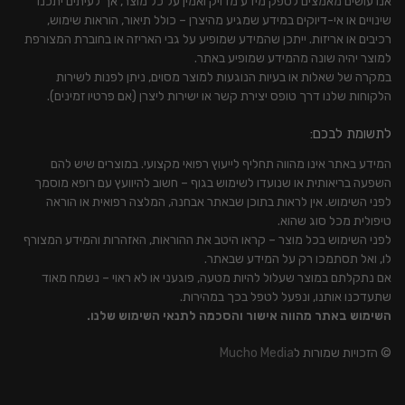
אנו עושים מאמצים לספק מידע מדויק ואמין על כל מוצר, אך לעיתים יתכנו
שינויים או אי-דיוקים במידע שמגיע מהיצרן – כולל תיאור, הוראות שימוש,
רכיבים או אריזות. ייתכן שהמידע שמופיע על גבי האריזה או בחוברת המצורפת
למוצר יהיה שונה מהמידע שמופיע באתר.
במקרה של שאלות או בעיות הנוגעות למוצר מסוים, ניתן לפנות לשירות
הלקוחות שלנו דרך טופס יצירת קשר או ישירות ליצרן (אם פרטיו זמינים).
לתשומת לבכם:
המידע באתר אינו מהווה תחליף לייעוץ רפואי מקצועי. במוצרים שיש להם
השפעה בריאותית או שנועדו לשימוש בגוף – חשוב להיוועץ עם רופא מוסמך
לפני השימוש. אין לראות בתוכן שבאתר אבחנה, המלצה רפואית או הוראה
טיפולית מכל סוג שהוא.
לפני השימוש בכל מוצר – קראו היטב את ההוראות, האזהרות והמידע המצורף
לו, ואל תסתמכו רק על המידע שבאתר.
אם נתקלתם במוצר שעלול להיות מטעה, פוגעני או לא ראוי – נשמח מאוד
שתעדכנו אותנו, ונפעל לטפל בכך במהירות.
השימוש באתר מהווה אישור והסכמה לתנאי השימוש שלנו.
© הזכויות שמורות ל
Mucho Media