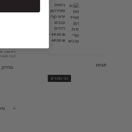
כפפות
ספיידרמן
יורות קורי
עכביש
לילדים
–
49.00
₪
69.00
₪
כללי
,
גאדג'
לאישה
,
מת
לבת מצווה
תגיות
מחזיק ה
הכי נמכרים