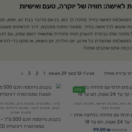
 לאישה: חוויה של יוקרה, טעם ואישיות
מושלמת לאישה בחייך מחכה לך כאן. בין אם מדובר בבת זוג, אמא, סבת
 שיעשו לכל אישה בחייך. ממוצרי טיפוח מפנקים, דרך תכשיטים מעוצבים, 
 מתנה שלנו נבחרת להעניק חוויה מיוחדת שתשאיר רושם עמוק. עם דגש ע
מושלמת שתשדרג כל אירוע, יום הולדת, יום נישואין, או סתם כדי להרא
 כמה אתם אוהבים אותה!
מציג 1–12 מתוך 29 תוצאות
1
2
3
-29%
ת גיוס
,
מתנות לאישה
,
מתנות לבוס
,
כללי
,
גאדג'טים
,
מתנות גיוס
,
מתנות לא
מתנות לגבר
לבוס
,
מתנות לגבר
,
מתנות ליולדת
,
מתנ
מתנות שחרור
 תרמי עם פתיחה בלחיצה אחת –
בקבוק נירוסטה 
2 שעות, חם עד 8!
טמפרטורה דיגיטלית LED
99.00
₪
139.00
₪