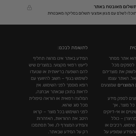
שלום מאובטח באתר
וכלו לשלם עם מגוון אמצעי תשלום בסליקה מאובטחת
ית
לתשומת לבכם:
Gift To Y הוא אתר מסחר
המידע באתר אינו מהווה תחליף
 לספקים מכל
לייעוץ רפואי מקצועי. במוצרים שיש
לשווק את מוצריהם
להם השפעה בריאותית או שנועדו
אל. האתר עצמו
לשימוש בגוף – חשוב להיוועץ עם
 המוצרים
שמוצעים
רופא מוסמך לפני השימוש. אין
לראות בתוכן שבאתר אבחנה,
צים לספק מידע
המלצה רפואית או הוראה טיפולית
 כל מוצר, אך
מכל סוג שהוא.
נויים או אי-דיוקים
לפני השימוש בכל מוצר – קראו
היצרן – כולל
היטב את ההוראות, האזהרות
שימוש, רכיבים או
והמידע המצורף לו, ואל תסתמכו
שהמידע שמופיע על
רק על המידע שבאתר.