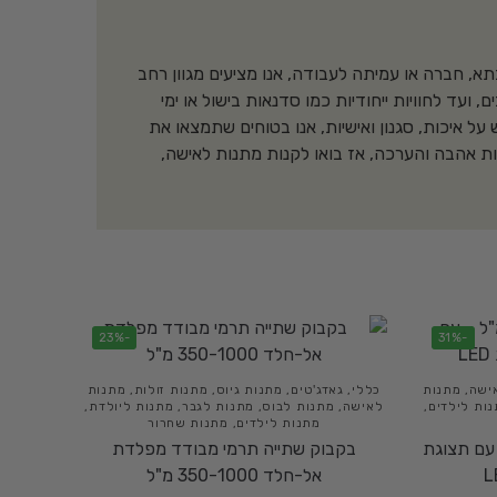
א, חברה או עמיתה לעבודה, אנו מציעים מגוון רחב
ועד לחוויות ייחודיות כמו סדנאות בישול או ימי
ל איכות, סגנון ואישיות, אנו בטוחים שתמצאו את
ות אהבה והערכה, אז בואו לקנות מתנות לאישה,
-23%
-31%
ישה
,
מתנות
כללי
,
גאדג'טים
,
מתנות גיוס
,
מתנות זולות
,
מתנות
ות לילדים
,
לאישה
,
מתנות לבוס
,
מתנות לגבר
,
מתנות ליולדת
,
מתנות לילדים
,
מתנות שחרור
חכם 500 מ"ל – עם תצוגת
בקבוק שתייה תרמי מבודד מפלדת
אל-חלד 350-1000 מ"ל