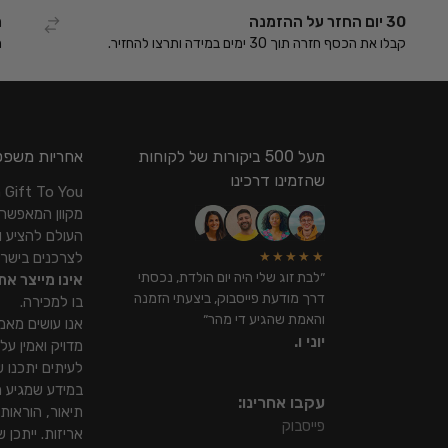
30 יום החזר על ההזמנה
ת
קבלו את הכסף חזרה תוך 30 ימים במידה ותרצו להחזיר.
ת
מעל 500 ביקורות של לקוחות
אחריות משפט
שהזמינו דרכינו
ou
מקוון המאפשר
העולם להציע ו
לצרכנים בישר
★★★★★
״לבת זוג שלי היה יום הולדת, נכסתי
אינו מייצר את
דרך מודעת פייסבוק, ביצעתי הזמנה
בו למכירה.
והאמת שהגיע די מהר״
אנו עושים מאמ
יוני ו.
מדויק ואמין על
לעיתים יתכנו שי
במידע שמגיע מ
עקבו אחרינו:
תיאור, הוראות 
פייסבוק
אריזות. ייתכן 