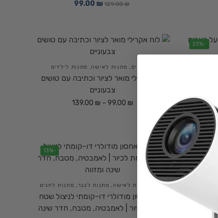
99.00
₪
129.00
₪
-23%
ות לבוס
,
גאדג'טים
,
מתנות לאישה
,
מתנות לילדים
לוח אקרילי מואר לציור וכתיבה עם טושים
ל כאבים
צבעוניים
139.00
₪
–
99.00
₪
-13%
-20%
ות לחגים
על הידיים
כללי
,
מתנות לאישה
,
מתנות לגבר
,
מתנות לחגים
מדף אחסון מודולרי דו-קומתי לניצול שטח
מתחת לכיור | לאמבטיה, מטבח, חדר שינה