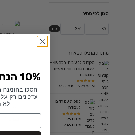
סינון לפי מחיר
סנן
גאדג'טים
,
מתנות מובילות באתר
מקרן קולנוע ביתי חכם 4K –
איכות גבוהה, חוויית צפייה
10% הנחה לזמן מוגבל
עוצמתית
–
369.00
₪
299.00
₪
חסכו בהזמנה ה
עדכונים רק על 
כפפות עם לדים
לא ח
לעבודה
כללי
,
מתנו
מתנות לבר
מגן סיליקו
–
99.00
₪
349.00
₪