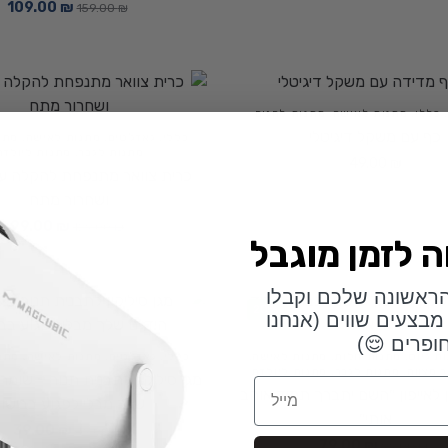
109.00
₪
159.00
₪
כללי
,
מתנות לאישה
,
מתנות לחגים
כף עם משקל דיגיטלי
כללי
,
גאדג'טים
,
מתנות לאישה
,
מתנ
מתנות לגבר
,
מתנות ליולדת
49.00
₪
כרית צוואר מתנפחת להקלה ע
ושחרור מתח
99.00
₪
129.00
₪
ראשונה שלכם וקבלו
-20%
מבצעים שווים (אנחנו
ופרים 😌)
ת גיוס
,
מתנות זולות
,
מתנות לאישה
,
כללי
,
גאדג'טים
,
מתנות לאישה
,
מתנ
 מצווה
,
מתנות לגבר
,
מתנות ליולדת
מגן סיליקון לתבנית תנור – שומר 
Email
ן לאייפון ״השם יתברך תמיד אוהב
שלך מבלי לפגוע בבישול
אותי״
39.00
₪
49.00
₪
79.00
₪
99.00
₪