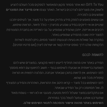
Gift To You הוא אתר מסחר מקוון המאפשר לספקים מכל העולם להציע
ולשווק את מוצריהם לצרכנים בישראל. האתר עצמו
אינו מייצר את המוצרים
שמוצעים בו למכירה.
אנו עושים מאמצים לספק מידע מדויק ואמין על כל מוצר, אך לעיתים יתכנו
שינויים או אי-דיוקים במידע שמגיע מהיצרן – כולל תיאור, הוראות שימוש,
רכיבים או אריזות. ייתכן שהמידע שמופיע על גבי האריזה או בחוברת המצורפת
למוצר יהיה שונה מהמידע שמופיע באתר.
במקרה של שאלות או בעיות הנוגעות למוצר מסוים, ניתן לפנות לשירות
הלקוחות שלנו דרך טופס יצירת קשר או ישירות ליצרן (אם פרטיו זמינים).
לתשומת לבכם:
המידע באתר אינו מהווה תחליף לייעוץ רפואי מקצועי. במוצרים שיש להם
השפעה בריאותית או שנועדו לשימוש בגוף – חשוב להיוועץ עם רופא מוסמך
לפני השימוש. אין לראות בתוכן שבאתר אבחנה, המלצה רפואית או הוראה
טיפולית מכל סוג שהוא.
לפני השימוש בכל מוצר – קראו היטב את ההוראות, האזהרות והמידע המצורף
לו, ואל תסתמכו רק על המידע שבאתר.
אם נתקלתם במוצר שעלול להיות מטעה, פוגעני או לא ראוי – נשמח מאוד
שתעדכנו אותנו, ונפעל לטפל בכך במהירות.
השימוש באתר מהווה אישור והסכמה לתנאי השימוש שלנו.