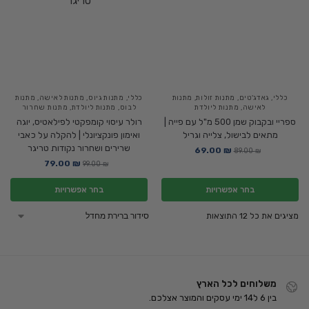
כללי
,
גאדג'טים
,
מתנות זולות
,
מתנות
כללי
,
מתנות גיוס
,
מתנות לאישה
,
מתנות
לאישה
,
מתנות ליולדת
לבוס
,
מתנות ליולדת
,
מתנות שחרור
ספריי ובקבוק שמן 500 מ"ל עם פייה |
רולר עיסוי קומפקטי לפילאטיס, יוגה
מתאים לבישול, צלייה וגריל
ואימון פונקציונלי | להקלה על כאבי
שרירים ושחרור נקודות טריגר
69.00
₪
89.00
₪
79.00
₪
99.00
₪
בחר אפשרויות
בחר אפשרויות
מציגים את כל ⁦12⁩ התוצאות
משלוחים לכל הארץ
בין 6 ל14 ימי עסקים והמוצר אצלכם.