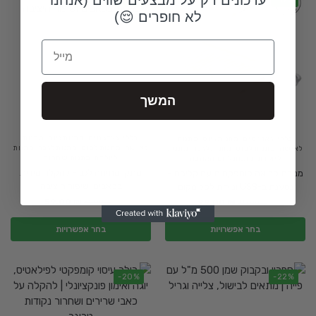
לא חופרים 😌)
Email
המשך
כללי
,
גאדג'טים
,
מתנות גיוס
,
מתנות
כללי
,
גאדג'טים
,
מתנות גיוס
,
מתנות
לאישה
,
מתנות לבוס
,
מתנות לגבר
,
מתנות
לאישה
,
מתנות לבוס
,
מתנות לגבר
,
מתנות
ליולדת
,
מתנות שחרור
ליולדת
,
מתנות ליום האהבה
מתקן מתיחה לגב – להקלה מידית
מנורת קריאה קומפקטית עם קליפס –
בכאבים ושיפור היציבה
נטענת ב-USB וניידת לכל מקום
59.00
₪
99.00
₪
89.00
₪
119.00
₪
בחר אפשרויות
בחר אפשרויות
-20%
-22%