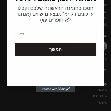
מדיניות החזרים
חסכו בהזמנה הראשונה שלכם וקבלו
תנאי שימוש באתר
עדכונים רק על מבצעים שווים (אנחנו
שאלות ותשובות
לא חופרים 😌)
מדיניות פרטיות
Email
מעל 500 ביקורות של לקוחות שהזמינו דרכינו
המשך
★★★★★
״לבת זוג שלי היה יום הולדת, נכסתי דרך מודעת פייסבוק, ביצעתי הזמנה
והאמת שהגיע די מהר״
יוני ו.
עקבו אחרינו:
פייסבוק
אינסטגרם
טיקטוק