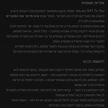
אחריות משפטית
Gift To You הוא אתר מסחר מקוון המאפשר לספקים מכל העולם להציע
ולשווק את מוצריהם לצרכנים בישראל. האתר עצמו
אינו מייצר את המוצרים
שמוצעים בו למכירה.
אנו עושים מאמצים לספק מידע מדויק ואמין על כל מוצר, אך לעיתים יתכנו
שינויים או אי-דיוקים במידע שמגיע מהיצרן – כולל תיאור, הוראות שימוש,
רכיבים או אריזות. ייתכן שהמידע שמופיע על גבי האריזה או בחוברת המצורפת
למוצר יהיה שונה מהמידע שמופיע באתר.
במקרה של שאלות או בעיות הנוגעות למוצר מסוים, ניתן לפנות לשירות
הלקוחות שלנו דרך טופס יצירת קשר או ישירות ליצרן (אם פרטיו זמינים).
לתשומת לבכם:
המידע באתר אינו מהווה תחליף לייעוץ רפואי מקצועי. במוצרים שיש להם
השפעה בריאותית או שנועדו לשימוש בגוף – חשוב להיוועץ עם רופא מוסמך
לפני השימוש. אין לראות בתוכן שבאתר אבחנה, המלצה רפואית או הוראה
טיפולית מכל סוג שהוא.
לפני השימוש בכל מוצר – קראו היטב את ההוראות, האזהרות והמידע המצורף
לו, ואל תסתמכו רק על המידע שבאתר.
אם נתקלתם במוצר שעלול להיות מטעה, פוגעני או לא ראוי – נשמח מאוד
שתעדכנו אותנו, ונפעל לטפל בכך במהירות.