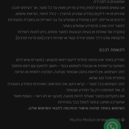
שמוצעים בו למכירה.
אנו עושים מאמצים לספק מידע מדויק ואמין על כל מוצר, אך לעיתים יתכנו
שינויים או אי-דיוקים במידע שמגיע מהיצרן – כולל תיאור, הוראות שימוש,
רכיבים או אריזות. ייתכן שהמידע שמופיע על גבי האריזה או בחוברת המצורפת
למוצר יהיה שונה מהמידע שמופיע באתר.
במקרה של שאלות או בעיות הנוגעות למוצר מסוים, ניתן לפנות לשירות
הלקוחות שלנו דרך טופס יצירת קשר או ישירות ליצרן (אם פרטיו זמינים).
לתשומת לבכם:
המידע באתר אינו מהווה תחליף לייעוץ רפואי מקצועי. במוצרים שיש להם
השפעה בריאותית או שנועדו לשימוש בגוף – חשוב להיוועץ עם רופא מוסמך
לפני השימוש. אין לראות בתוכן שבאתר אבחנה, המלצה רפואית או הוראה
טיפולית מכל סוג שהוא.
לפני השימוש בכל מוצר – קראו היטב את ההוראות, האזהרות והמידע המצורף
לו, ואל תסתמכו רק על המידע שבאתר.
אם נתקלתם במוצר שעלול להיות מטעה, פוגעני או לא ראוי – נשמח מאוד
שתעדכנו אותנו, ונפעל לטפל בכך במהירות.
השימוש באתר מהווה אישור והסכמה לתנאי השימוש שלנו.
© הזכויות שמורות ל
Mucho Media