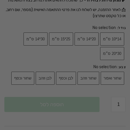
✔️
מגוון מידות לבחירה
– כך שתוכלו להתאים אותו למרחב בצורה מושלמת
📩 לאחר ההזמנה, יש לשלוח לנו את פרטי ההתאמה האישית (מספר, שם רחוב,
או כל טקסט שתרצו)
No selection
גודל
:
14*10 ס״מ
20*14 ס״מ
25*15 ס״מ
30*14 ס״מ
30*20 ס״מ
No selection
צבע
:
שחור ואפור
שחור וזהב
לבן וכסף
לבן וזהב
שחור וכסף
הוספה לסל