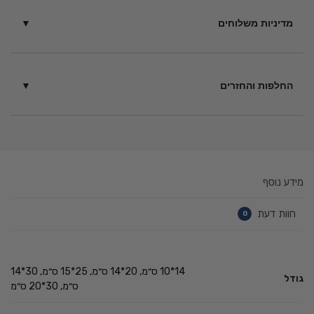
מדיניות משלוחים
בין 6 – 14 ימי עסקים בכפוף
לתקנון
החלפות והחזרים
ניתן להחזיר מוצרים תוך 14 יום ממועד הקנייה – כל עוד לא נעשה
בהם שימוש בכפוף ל
תקנון
.
מידע נוסף
חוות דעת
0
14*10 ס״מ, 20*14 ס״מ, 25*15 ס״מ, 30*14
גודל
ס״מ, 30*20 ס״מ