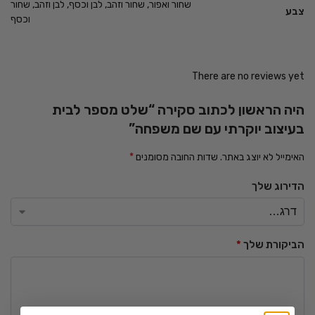
שחור ואפור, שחור וזהב, לבן וכסף, לבן וזהב, שחור
צבע
וכסף
There are no reviews yet
היה הראשון לכתוב סקירה “שלט מספר לבית
בעיצוב יוקרתי עם שם משפחה”
האימייל לא יוצג באתר.
שדות החובה מסומנים
*
הדירוג שלך
הביקורת שלך
*