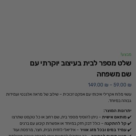
מבצע!
שלט מספר לבית בעיצוב יוקרתי עם
שם משפחה
149.00
₪
–
59.00
₪
עשוי מלוח אקרילי איכותי עם אפקט זכוכית – שילוב של מראה אלגנטי ועמידות
גבוהה במיוחד.
יתרונות המוצר:
✔️
מותאם אישית
– ניתן להוסיף מספר בית, שם רחוב או כל טקסט שתרצו
✔️
קל להתקנה
– כולל דבק חזק במיוחד או אפשרות קיבוע עם ברגים
✔️
עמיד במים ובכל מזג אוויר
– אידיאלי לחזית הבית, חצר, מרפסת ועוד