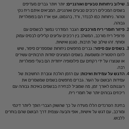
שילוב ניחוחות טבעיים ואורגניים:
יותר ויותר גברים מעדיפים
בשמים המכילים רכיבים טבעיים ואורגניים, המביאים איתם ריח נקי
וטהור. ניחוחות כמו לבנדר, ורד, ברגמוט, ועץ ארז הם בפופולריות
גבוהה.
פיזור חומרי ריח מורכבים:
הגבר המודרני נמשך לבשמים עם
פרופיל ריח מורכב, המשלב בין רכיבים עליונים קלילים לבסיס עמוק
וסוחף. זהו שילוב של תרבות, סגנון ואישיות.
בשמים עם סיפור:
גברים מחפשים ניחוחות שמספרים סיפור, שיש
להם היסטוריה ומשמעות. בשמים המציגים יסודות תרבותיים עשירים
או שנוצרו על ידי רקחים עם פילוסופיה ייחודית הם בעלי פופולריות
רבה.
הדגש על עמידות ואיכות:
עם הזמן הולכת וגוברת החשיבות של
עמידות הבושם על העור. גברים מחפשים בשמים שמשמרים את
רעננותם לאורך זמן, מה שמוביל לבחירה בבשמים באיכות גבוהה עם
ריכוזים גבוהים יותר של חומרי ריח.
בחינת הטרנדים הללו מעידה על כך שהשוק הגברי הופך ליותר דינמי
ומורכב, עם דגש על אישיות, אופי והבעה עצמית דרך הבושם שהם בוחרים
ללבוש.