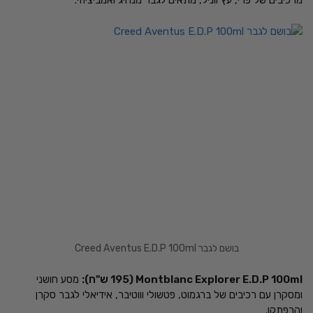
מרכיבים של פרי, עץ ווניל, מתאים לגבר מנהיג ואמביציוזי.
בושם לגבר Creed Aventus E.D.P 100ml
Montblanc Explorer E.D.P 100ml (195 ש"ח):
מסע חושני
ומסקרן עם רכיבים של ברגמוט, פטשולי וווטיבר, אידיאלי לגבר סקרן
והרפתקן.