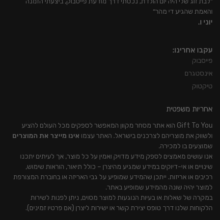
״לבת זוג שלי היה יום הולדת, נכסתי דרך מודעת פייסבוק, ביצעתי הזמנה
והאמת שהגיע די מהר״
יוני ו.
עקבו אחרינו:
פייסבוק
אינסטגרם
טיקטוק
אחריות משפטית
Gift To You הוא אתר מסחר מקוון המאפשר לספקים מכל העולם להציע
ולשווק את מוצריהם לצרכנים בישראל. האתר עצמו
אינו מייצר את המוצרים
שמוצעים בו למכירה.
אנו עושים מאמצים לספק מידע מדויק ואמין על כל מוצר, אך לעיתים יתכנו
שינויים או אי-דיוקים במידע שמגיע מהיצרן – כולל תיאור, הוראות שימוש,
רכיבים או אריזות. ייתכן שהמידע שמופיע על גבי האריזה או בחוברת המצורפת
למוצר יהיה שונה מהמידע שמופיע באתר.
במקרה של שאלות או בעיות הנוגעות למוצר מסוים, ניתן לפנות לשירות
הלקוחות שלנו דרך טופס יצירת קשר או ישירות ליצרן (אם פרטיו זמינים).