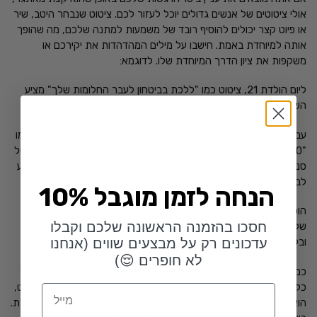
אולי ציטוטים של אנשים גדולים יוכל לעזור לכם. ציטוט שנבחר היטב, שיר
או פיוט קצר יכולים להוסיף רובד של משמעות למתנה שלכם, מה שהופך
אותה למיוחדת באמת. חישבו על מילים המהדהדות את יקירכם או
משקפות את ציון הדרך המיוחדת שלו. לדוגמא:
ליום הולדת 21, ציטוט כמו "ללכת בביטחון לעבר החלומות שלך" מציע
השראה למסע שעוד נמצא לפניו.
עבור
מתנות מיוחדות לאישה
שחוגגת 40, חישבו על שורה מיוחדת כמו
"40 זה לא סוף הנעורים אלא תחילתו של פרק חדש ומדהים." סוג זה של
סנטימנט מדגיש את היופי והמשמעות של אבן הדרך תוך הוספה של מגע
לבבי.
10% הנחה לזמן מוגבל
הוספת מילים משמעותיות המשקפות את האירוע או את חייו של היקר
חסכו בהזמנה הראשונה שלכם וקבלו
שלכם יכולה להפוך את המתנה שלכם לכזאת שנחשבת באמת אישית
עדכונים רק על מבצעים שווים (אנחנו
ובלתי נשכחת, תוך עניין חזק של גילוי התחשבות ואכפתיות.
לא חופרים 😌)
כמו שבעצם ראינו לאורך כל המאמר, אותו מסר אישי שלכם יכול להפוך
כל מתנה למזכרת לבבית ומיוחדת, מה שהופך אותה ליותר מסתם פריט,
Email
הוא הופך אותה לשיקוף של הקשר שלכם עם אותו אחד שחוגג יום הולדת.