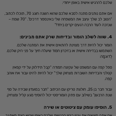
שלכם להרגיש אישית באופן ייחודי.
אם אתם נותנים מתנה לסבא שלכם שהוא השנה חוגג 70, תוכלו לכתוב,
"הטוב לב שלך עיצב את המשפחה שלי באינספור דרכים". "70 שמח –
שנזכה לעוד הרבה רגעים יקרים ביחד!"
4. שווה לשלב הומור ובדיחות שרק אתם מבינים:
הומור יכול להיות דרך מצוינת להתאים אישית את המתנה שלכם.
השתמשו בבדיחה אישית או בזיכרון חמוד שיעלה חיוך על פני היק שלכם.
לְדוּגמָה:
ספל קפה עם המשפט של עקיצה חמודה "קבל תידלוק על ידי קפאין
קטלני והבדיחות השוברות מצחוק שלך" יכול להיות להיט עבור אח אוהב
קפה.
עבור חבר בן 25, חולצת טריקו עם הכיתוב "חבר במועדון שבירה על סף
שנת הרבעון" בשילוב עם פתק הומוריסטי יכול להוסיף מגע קליל ומצחיק.
5. הוסיפו עומק עם ציטוטים או שירה
אם אתה מוצאים את עניין ביטוי הרגשות שלכם באופן שהוא קצת מאתגר,