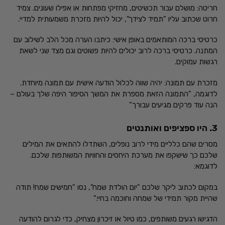
חריטה: מושלם עבור תכשיטים, מחזיקי מפתחות או אפילו שעונים. צמיד
חרוט שכתוב עליו "תמיד לצידך", יכול להיות מזכרת משמעותית למדיי.
כרטיסי ברכה המותאמים באופן אישי: כיתבו הערה מכל הלב לשילוב עם
המתנה. כרטיסי ברכה לרוב יכולים להיות פשוטים וגם מצד שני לשאת
רגשות עמוקים.
מזכרת עם תמונה: יהיה שווה לכלול הודעה אישית עם תמונה מיוחדת.
לדוגמה, "התמונה הזאת מספרת את המשך הסיפור היפה שלך בעולם –
הנה עוד פרקים מגיעים עבורך"
3. היו ספציפים ואותנטים
מסרים שהם כלליים מידי לרוב נופלים, השתדלו להתאים את המילים
שלכם כך שישקפו את מערכת היחסים והחוויות המשותפות שלכם.
לדוגמא:
במקום לכתוב ליקר שלכם "יום הולדת שמח", נסו "חמישים שמח! תודה
שהיית מקור תמידי של שמחה וחוכמה בחיי."
הדגישו רגעים משותפים, כמו טיול או זיכרון מצחיק, כדי לגרום להודעה