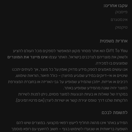
עקבו אחרינו:
פייסבוק
אינסטגרם
טיקטוק
אחריות משפטית
Gift To You הוא אתר מסחר מקוון המאפשר לספקים מכל העולם להציע
ולשווק את מוצריהם לצרכנים בישראל. האתר עצמו
אינו מייצר את המוצרים
שמוצעים בו למכירה.
אנו עושים מאמצים לספק מידע מדויק ואמין על כל מוצר, אך לעיתים יתכנו
שינויים או אי-דיוקים במידע שמגיע מהיצרן – כולל תיאור, הוראות שימוש,
רכיבים או אריזות. ייתכן שהמידע שמופיע על גבי האריזה או בחוברת המצורפת
למוצר יהיה שונה מהמידע שמופיע באתר.
במקרה של שאלות או בעיות הנוגעות למוצר מסוים, ניתן לפנות לשירות
הלקוחות שלנו דרך טופס יצירת קשר או ישירות ליצרן (אם פרטיו זמינים).
לתשומת לבכם:
המידע באתר אינו מהווה תחליף לייעוץ רפואי מקצועי. במוצרים שיש להם
השפעה בריאותית או שנועדו לשימוש בגוף – חשוב להיוועץ עם רופא מוסמך