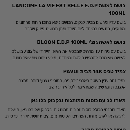
בושם לאשה LANCOME LA VIE EST BELLE E.D.P
100ML
בושם עדין ומרשים מבית לנקום. הבושם נושא בחובו ריחות פרחוניים
ומתוקים, מתאים במיוחד ליום מיוחד ומתן תחושת פינוק ויוקרה.
בושם לאשה גוצ'י BLOOM E.D.P 100ML
בושם עם ניחוח עז ומרהיב שמבטא את האופי הייחודי של גוצ'י. מושלם
לאישה שאוהבת להרגיש בולטת ומיוחדת, מציע ניחוח שמשאיר חותם.
צמיד טניס 14K מבית PAVOI
צמיד זהב עדין מעוטר באבני זירקוניה, המוסיף נצנוץ וזוהר. מתנה
אלגנטית ומרשימה שמתאימה לכל אירוע חשוב.
מארז לב עם כוסות ממותגות ובקבוק בלו נאן
מארז רומנטי הכולל כוסות זכוכית ממותגות ובקבוק של בלו נאן, מושלם
לחגיגה או לערב מיוחד. הפרחים והכוסות מעניקים תחושת יוקרה ופרטיות.
טיפים לבחירת מתנה