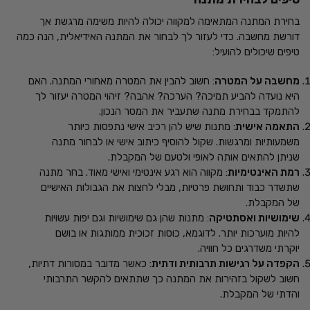
בחירת המתנה המתאימה למקווה יכולה להיות משימה מרגשת אך
דורשת מחשבה. כדי לעזור לך לבחור את המתנה האידיאלית, הנה כמה
טיפים שיכולים להועיל:
מחשבה על המטרה
: חשוב להבין את המטרה מאחורי המתנה. האם
היא נועדה להביע תמיכה? הערכה? אהבה? זיהוי המטרה יעזור לך
להתמקד בבחירת מתנה שתעביר את המסר הנכון.
התאמה אישית
: מתנות שיש להן רכיב אישי נתפסות כיותר
משמעותיות ומרגשות. שקול להוסיף כיתוב אישי או לבחור מתנה
שניתן להתאים אותה לאופי ולטעם של המקבלת.
רמת האינטימיות
: מקווה הוא רגע אינטימי ואישי מאוד. בחר מתנה
שתשדר כבוד ותחושת פרטיות, מבלי לחצות את הגבולות האישיים
של המקבלת.
שימושיות ואסתטיקה
: מתנות שהן גם שימושיות וגם יפות עשויות
להיות מוערכות יותר. לדוגמא, כוסות זכוכית ממותגות או בושם
יוקרתי משדרגים כל חוויה.
הקפדה על רגישות תרבותית ודתית
: כאשר מדובר במסורות דתיות,
חשוב לשקול בזהירות את המתנה כך שתתאים להקשר התרבותי
והדתי של המקבלת.