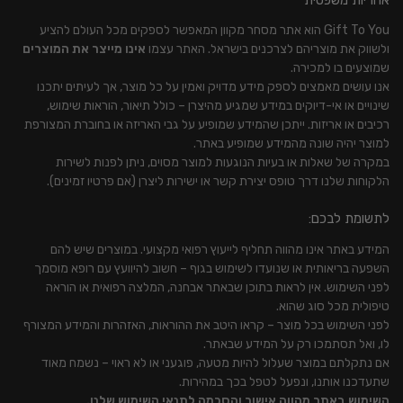
Gift To You הוא אתר מסחר מקוון המאפשר לספקים מכל העולם להציע
ולשווק את מוצריהם לצרכנים בישראל. האתר עצמו
אינו מייצר את המוצרים
שמוצעים בו למכירה.
אנו עושים מאמצים לספק מידע מדויק ואמין על כל מוצר, אך לעיתים יתכנו
שינויים או אי-דיוקים במידע שמגיע מהיצרן – כולל תיאור, הוראות שימוש,
רכיבים או אריזות. ייתכן שהמידע שמופיע על גבי האריזה או בחוברת המצורפת
למוצר יהיה שונה מהמידע שמופיע באתר.
במקרה של שאלות או בעיות הנוגעות למוצר מסוים, ניתן לפנות לשירות
הלקוחות שלנו דרך טופס יצירת קשר או ישירות ליצרן (אם פרטיו זמינים).
לתשומת לבכם:
המידע באתר אינו מהווה תחליף לייעוץ רפואי מקצועי. במוצרים שיש להם
השפעה בריאותית או שנועדו לשימוש בגוף – חשוב להיוועץ עם רופא מוסמך
לפני השימוש. אין לראות בתוכן שבאתר אבחנה, המלצה רפואית או הוראה
טיפולית מכל סוג שהוא.
לפני השימוש בכל מוצר – קראו היטב את ההוראות, האזהרות והמידע המצורף
לו, ואל תסתמכו רק על המידע שבאתר.
אם נתקלתם במוצר שעלול להיות מטעה, פוגעני או לא ראוי – נשמח מאוד
שתעדכנו אותנו, ונפעל לטפל בכך במהירות.
השימוש באתר מהווה אישור והסכמה לתנאי השימוש שלנו.