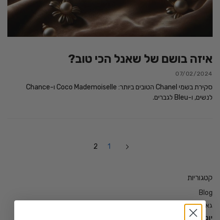
איזה בושם של שאנל הכי טוב?
07/02/2024
סקירת בשמי Chanel הטובים ביותר: Coco Mademoiselle ו-Chance
לנשים, ו-Bleu לגברים.
2
1
קטגוריות
Blog
גאדג'טים
יום האהבה