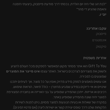
״לבת זוג שלי היה יום הולדת, נכסתי דרך מודעת פייסבוק, ביצעתי הזמנה
והאמת שהגיע די מהר״
יוני ו.
עקבו אחרינו:
פייסבוק
אינסטגרם
טיקטוק
אחריות משפטית
Gift To You הוא אתר מסחר מקוון המאפשר לספקים מכל העולם להציע
ולשווק את מוצריהם לצרכנים בישראל. האתר עצמו
אינו מייצר את המוצרים
שמוצעים בו למכירה.
אנו עושים מאמצים לספק מידע מדויק ואמין על כל מוצר, אך לעיתים יתכנו
שינויים או אי-דיוקים במידע שמגיע מהיצרן – כולל תיאור, הוראות שימוש,
רכיבים או אריזות. ייתכן שהמידע שמופיע על גבי האריזה או בחוברת המצורפת
למוצר יהיה שונה מהמידע שמופיע באתר.
במקרה של שאלות או בעיות הנוגעות למוצר מסוים, ניתן לפנות לשירות
הלקוחות שלנו דרך טופס יצירת קשר או ישירות ליצרן (אם פרטיו זמינים).