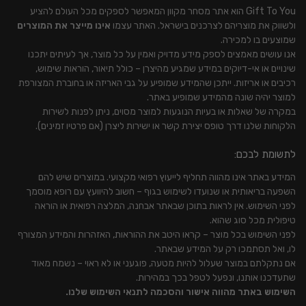
Gift To You הוא אתר מסחר מקוון המאפשר לספקים מכל העולם להציע
ולשווק את מוצריהם לצרכנים בישראל. האתר עצמו
אינו מייצר את המוצרים
שמוצעים בו למכירה.
אנו עושים מאמצים לספק מידע מדויק ואמין על כל מוצר, אך לעיתים יתכנו
שינויים או אי-דיוקים במידע שמגיע מהיצרן – כולל תיאור, הוראות שימוש,
רכיבים או אריזות. ייתכן שהמידע שמופיע על גבי האריזה או בחוברת המצורפת
למוצר יהיה שונה מהמידע שמופיע באתר.
במקרה של שאלות או בעיות הנוגעות למוצר מסוים, ניתן לפנות לשירות
הלקוחות שלנו דרך טופס יצירת קשר או ישירות ליצרן (אם פרטיו זמינים).
לתשומת לבכם:
המידע באתר אינו מהווה תחליף לייעוץ רפואי מקצועי. במוצרים שיש להם
השפעה בריאותית או שנועדו לשימוש בגוף – חשוב להיוועץ עם רופא מוסמך
לפני השימוש. אין לראות בתוכן שבאתר אבחנה, המלצה רפואית או הוראה
טיפולית מכל סוג שהוא.
לפני השימוש בכל מוצר – קראו היטב את ההוראות, האזהרות והמידע המצורף
לו, ואל תסתמכו רק על המידע שבאתר.
אם נתקלתם במוצר שעלול להיות מטעה, פוגעני או לא ראוי – נשמח מאוד
שתעדכנו אותנו, ונפעל לטפל בכך במהירות.
השימוש באתר מהווה אישור והסכמה לתנאי השימוש שלנו.