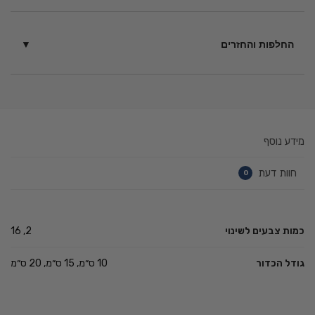
בין 6 – 14 ימי עסקים בכפוף
לתקנון
החלפות והחזרים
ניתן להחזיר מוצרים תוך 14 יום ממועד הקנייה – כל עוד לא נעשה
בהם שימוש בכפוף ל
תקנון
.
מידע נוסף
חוות דעת
0
כמות צבעים לשינוי
2, 16
גודל הכדור
10 ס״מ, 15 ס״מ, 20 ס״מ