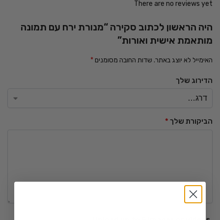
There are no reviews yet
היה הראשון לכתוב סקירה “מנורת ירח עם תמונה
מותאמת אישית ואורות”
האימייל לא יוצג באתר.
שדות החובה מסומנים
*
הדירוג שלך
הביקורת שלך
*
Upload up to 5 images or videos