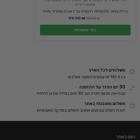
כללי
,
גאדג'טים
,
מתנות לאישה
,
מתנות לבוס
,
מתנות לגבר
,
מתנות ליולדת
כרית צוואר מתנפחת להקלה על כאבים ושחרור מתח
99.00
₪
129.00
₪
בחר אפשרויות
משלוחים לכל הארץ
בין 6 ל14 ימי עסקים והמוצר אצלכם.
30 יום החזר על ההזמנה
קבלו את הכסף חזרה תוך 30 ימים במידה ותרצו להחזיר.
תשלום מאובטח באתר
תוכלו לשלם עם מגוון אמצעי תשלום בסליקה מאובטחת
ניווט באתר