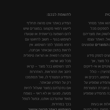
ית
לתשומת לבכם:
Gift To Y הוא אתר מסחר
המידע באתר אינו מהווה תחליף
 לספקים מכל
לייעוץ רפואי מקצועי. במוצרים שיש
לשווק את מוצריהם
להם השפעה בריאותית או שנועדו
אל. האתר עצמו
לשימוש בגוף – חשוב להיוועץ עם
 המוצרים
שמוצעים
רופא מוסמך לפני השימוש. אין
לראות בתוכן שבאתר אבחנה,
צים לספק מידע
המלצה רפואית או הוראה טיפולית
 כל מוצר, אך
מכל סוג שהוא.
נויים או אי-דיוקים
לפני השימוש בכל מוצר – קראו
היצרן – כולל
היטב את ההוראות, האזהרות
שימוש, רכיבים או
והמידע המצורף לו, ואל תסתמכו
שהמידע שמופיע על
רק על המידע שבאתר.
 בחוברת המצורפת
אם נתקלתם במוצר שעלול להיות
נה מהמידע שמופיע
מטעה, פוגעני או לא ראוי – נשמח
מאוד שתעדכנו אותנו, ונפעל לטפל
ות או בעיות
בכך במהירות.
מסוים, ניתן לפנות
השימוש באתר מהווה אישור