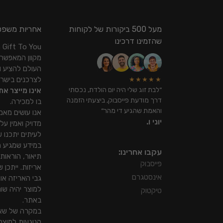
מעל 500 ביקורות של לקוחות
אחריות משפט
שהזמינו דרכינו
ou
מקוון המאפשר
העולם להציע ו
לצרכנים בישר
★★★★★
״לבת זוג שלי היה יום הולדת, נכסתי
אינו מייצר את
דרך מודעת פייסבוק, ביצעתי הזמנה
בו למכירה.
והאמת שהגיע די מהר״
אנו עושים מאמ
יוני ו.
מדויק ואמין על
לעיתים יתכנו שי
במידע שמגיע מ
עקבו אחרינו:
תיאור, הוראות 
פייסבוק
אריזות. ייתכן 
אינסטגרם
גבי האריזה או
למוצר יהיה שו
טיקטוק
באתר.
במקרה של שאל
הנוגעות למוצר 