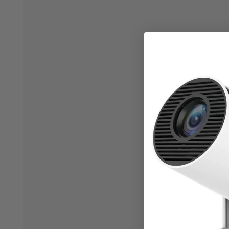
לת, כחול כהה