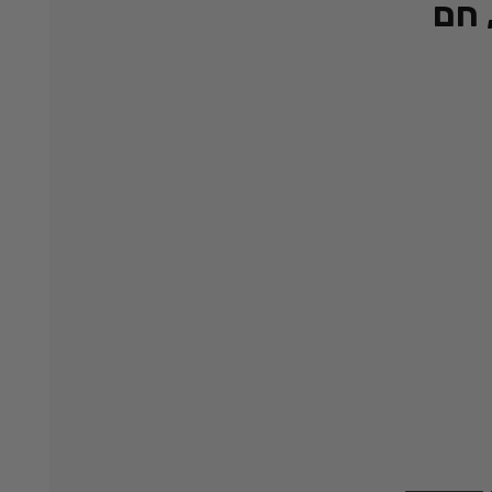
 – קר עד 24 שעות, חם