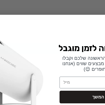
סגול, ורוד בהיר, שחור, ירוק, לבן, כתום, תכ
ראשונה שלכם וקבלו
מבצעים שווים (אנחנו
ר עד 24 שעות, חם עד 8!”
ופרים 😌)
Email
המשך