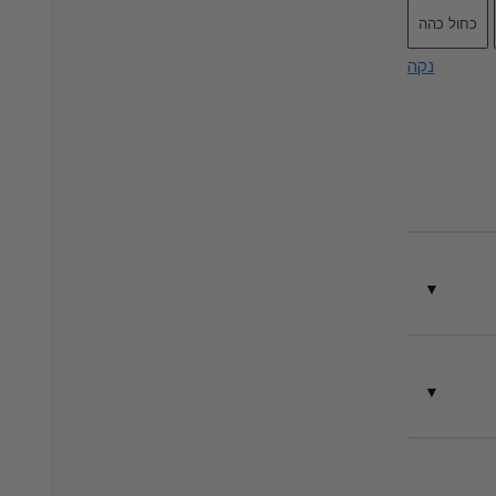
כחול כהה
נקה