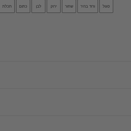
סגול
ורוד בהיר
שחור
ירוק
לבן
כתום
תכלת