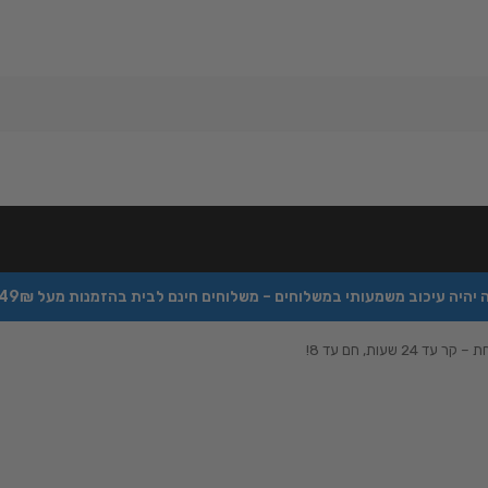
כוב משמעותי במשלוחים – משלוחים חינם לבית בהזמנות מעל 349₪ – הזמינו עכשיו באתר –
שעות, חם עד 8!