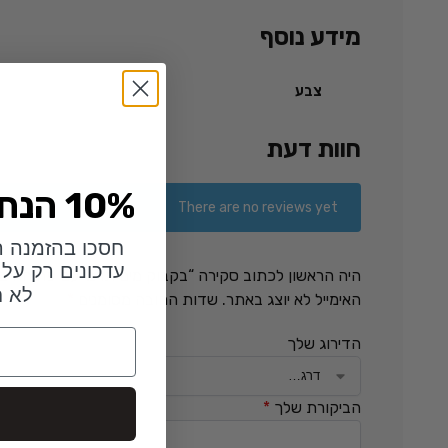
מידע נוסף
צבע
חוות דעת
10% הנחה לזמן מוגבל
There are no reviews yet
חסכו בהזמנה ה
עדכונים רק על 
היה הראשון לכתוב סקירה “בקבוק מים תרמי עם פתיחה בלחיצה אחת – ק
לא ח
האימייל לא יוצג באתר.
שדות החובה מסומנים
*
הדירוג שלך
הביקורת שלך
*