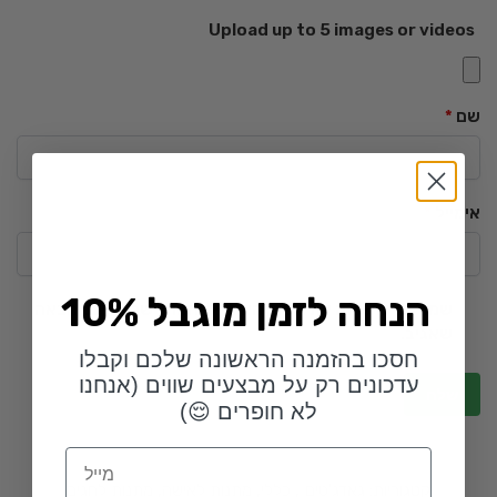
Upload up to 5 images or videos
שם
*
אימייל
*
10% הנחה לזמן מוגבל
שמור בדפדפן זה את השם, האימייל והאתר שלי לפעם הבאה
שאגיב.
חסכו בהזמנה הראשונה שלכם וקבלו
עדכונים רק על מבצעים שווים (אנחנו
לא חופרים 😌)
Email
קטגוריות:
גאדג'טים
,
כללי
,
מתנות לאישה
,
מתנות לחגים