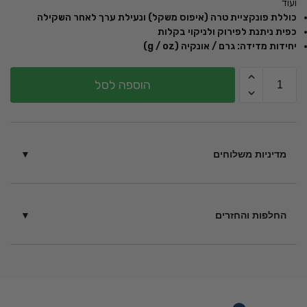
ועוד
כוללת פונקציית טרה (איפוס משקל) ונעילת ערך לאחר השקילה
כפית ניתנת לפירוק ולניקוי בקלות
יחידות מדידה: גרם / אונקיה (g / oz)
הוספה לסל
מדיניות משלוחים
בין 6 – 14 ימי עסקים בכפוף
לתקנון
החלפות והחזרים
ניתן להחזיר מוצרים תוך 14 יום ממועד הקנייה – כל עוד לא נעשה
בהם שימוש בכפוף ל
תקנון
.