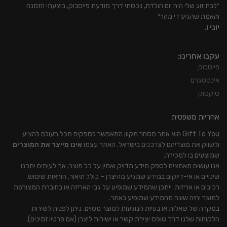
״לבת זוג שלי היה יום הולדת, נכסתי דרך מודעת פייסבוק, ביצעתי הזמנה
והאמת שהגיע די מהר״
יוני ו.
עקבו אחרינו:
פייסבוק
אינסטגרם
טיקטוק
אחריות משפטית
Gift To You הוא אתר מסחר מקוון המאפשר לספקים מכל העולם להציע
ולשווק את מוצריהם לצרכנים בישראל. האתר עצמו
אינו מייצר את המוצרים
שמוצעים בו למכירה.
אנו עושים מאמצים לספק מידע מדויק ואמין על כל מוצר, אך לעיתים יתכנו
שינויים או אי-דיוקים במידע שמגיע מהיצרן – כולל תיאור, הוראות שימוש,
רכיבים או אריזות. ייתכן שהמידע שמופיע על גבי האריזה או בחוברת המצורפת
למוצר יהיה שונה מהמידע שמופיע באתר.
במקרה של שאלות או בעיות הנוגעות למוצר מסוים, ניתן לפנות לשירות
הלקוחות שלנו דרך טופס יצירת קשר או ישירות ליצרן (אם פרטיו זמינים).