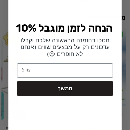
קטגוריות:
גאדג'טים
,
מתנות לאישה
,
מתנות לילדים
מוצרים קשורים
10% הנחה לזמן מוגבל
-34%
-36%
חסכו בהזמנה הראשונה שלכם וקבלו
עדכונים רק על מבצעים שווים (אנחנו
לא חופרים 😌)
Email
המשך
כללי
,
גאדג'טים
,
מתנות גיוס
,
מתנות לאישה
,
מתנות לבוס
,
כללי
,
מתנות זו