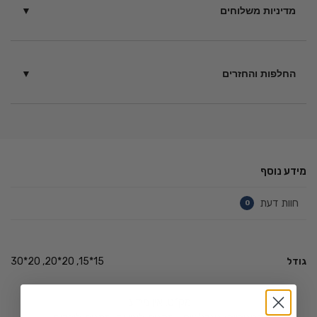
מדיניות משלוחים
בין 6 – 14 ימי עסקים בכפוף
לתקנון
החלפות והחזרים
ניתן להחזיר מוצרים תוך 14 יום ממועד הקנייה – כל עוד לא נעשה
בהם שימוש בכפוף ל
תקנון
.
מידע נוסף
חוות דעת
0
גודל
15*15, 20*20, 20*30
מק"ט:
אין מידע