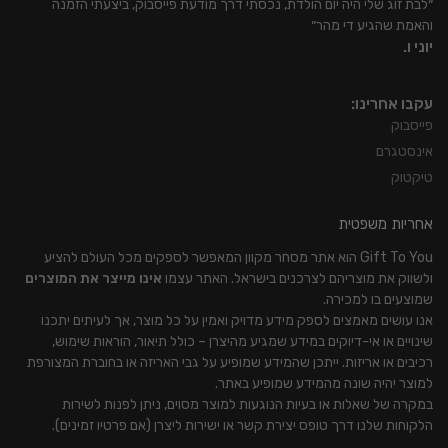
״לבת זוג שלי היה יום הולדת, נכסתי דרך מודעת פייסבוק, ביצעתי הזמנה
והאמת שהגיע די מהר״
יוני ו.
עקבו אחרינו:
פייסבוק
אינסטגרם
טיקטוק
אחריות משפטית
Gift To You הוא אתר מסחר מקוון המאפשר לספקים מכל העולם להציע
ולשווק את מוצריהם לצרכנים בישראל. האתר עצמו
אינו מייצר את המוצרים
שמוצעים בו למכירה.
אנו עושים מאמצים לספק מידע מדויק ואמין על כל מוצר, אך לעיתים יתכנו
שינויים או אי-דיוקים במידע שמגיע מהיצרן – כולל תיאור, הוראות שימוש,
רכיבים או אריזות. ייתכן שהמידע שמופיע על גבי האריזה או בחוברת המצורפת
למוצר יהיה שונה מהמידע שמופיע באתר.
במקרה של שאלות או בעיות הנוגעות למוצר מסוים, ניתן לפנות לשירות
הלקוחות שלנו דרך טופס יצירת קשר או ישירות ליצרן (אם פרטיו זמינים).