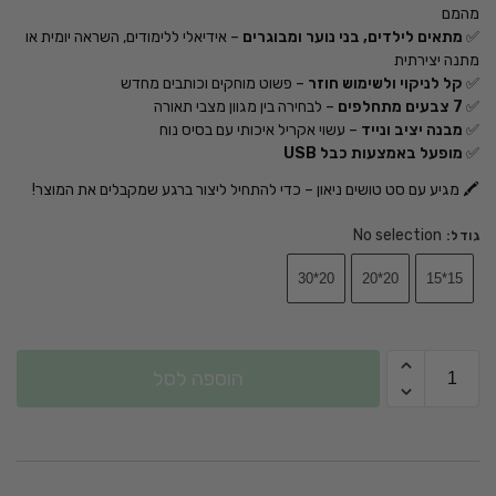
מהמם
✅
מתאים לילדים, בני נוער ומבוגרים
– אידיאלי ללימודים, השראה יומית או
מתנה יצירתית
✅
קל לניקוי ולשימוש חוזר
– פשוט מוחקים וכותבים מחדש
✅
7 צבעים מתחלפים
– לבחירה בין מגוון מצבי תאורה
✅
מבנה יציב ונייד
– עשוי אקריל איכותי עם בסיס נוח
✅
מופעל באמצעות כבל USB
🖍️ מגיע עם סט טושים ניאון – כדי להתחיל ליצור ברגע שמקבלים את המוצר!
No selection
גודל
:
20*30
20*20
15*15
הוספה לסל