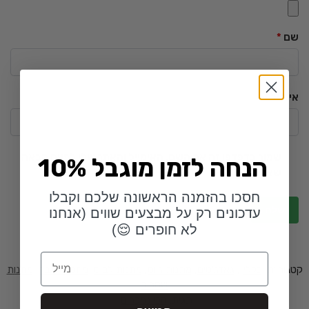
שם
*
אימייל
*
שמור בדפדפן זה את השם, האימייל והאתר שלי לפעם הבאה
10% הנחה לזמן מוגבל
שאגיב.
חסכו בהזמנה הראשונה שלכם וקבלו
עדכונים רק על מבצעים שווים (אנחנו
לא חופרים 😌)
Email
קטגוריות:
כללי
,
גאדג'טים
,
מתנות גיוס
,
מתנות לבוס
,
מתנות לגבר
,
מתנות
שחרור
תגית:
הכי נמכרים