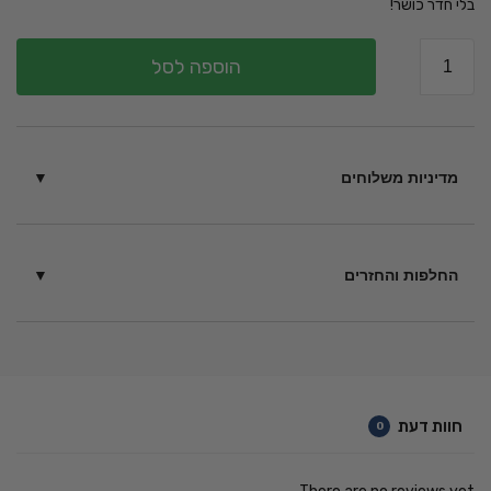
בלי חדר כושר!
הוספה לסל
מדיניות משלוחים
בין 6 – 14 ימי עסקים בכפוף
לתקנון
החלפות והחזרים
ניתן להחזיר מוצרים תוך 14 יום ממועד הקנייה – כל עוד לא נעשה
בהם שימוש בכפוף ל
תקנון
.
חוות דעת
0