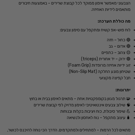
הצבעוני מאפשר אימון ממוקד לכל קבוצת שרירים – באמצעות חיבורים
מותאמים לידיות האחיזה.
מה כוללת הערכה:
לוח פוש-אפ קשיח ומתקפל עם סימון צבעים:
🔵 כחול – חזה
🔴 אדום – גב
🟡 צהוב – כתפיים
🟢 ירוק – יד אחורית (triceps)
זוג ידיות אחיזה מרופדות (Foam Grip)
שטיחון מונע החלקה (Non-Slip Mat)
חבל קפיצה מקצועי
יתרונות:
🧩 תרגול מגוון בקומפקטיות אחת – מתאים לאימון בבית או בחוץ
🧠 שילוב צבעים אינטואיטיבי לאימון מדויק לפי קבוצת שרירים
💪 שיפור סיבולת, כוח ויציבות בקלות ובנוחות
🧳 עיצוב מתקפל – נוח לאחסון ולנשיאה
מתאים לכל הרמות – למתחילים ולמתקדמים. הדרך הכי נוחה להיכנס לכושר,