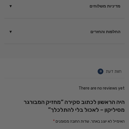
מדיניות משלוחים
בין 6 – 14 ימי עסקים בכפוף
לתקנון
החלפות והחזרים
ניתן להחזיר מוצרים תוך 14 יום ממועד הקנייה – כל עוד לא נעשה
בהם שימוש בכפוף ל
תקנון
.
חוות דעת
0
There are no reviews yet
היה הראשון לכתוב סקירה “מחזיק המבורגר
מסיליקון – לאכול בלי להתלכלך”
האימייל לא יוצג באתר.
שדות החובה מסומנים
*