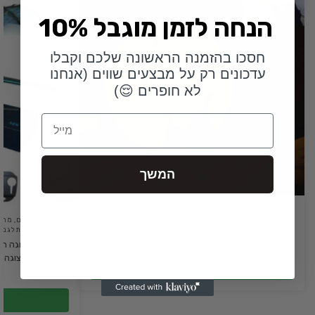
10% הנחה לזמן מוגבל
חסכו בהזמנה הראשונה שלכם וקבלו
עדכונים רק על מבצעים שווים (אנחנו
לא חופרים 😌)
Email
המשך
כללי
,
מתנות לאישה
,
מתנות לגבר
,
מתנות ליום האהבה
כללי
,
גאדג'טים
,
מתנו
מנורת ירח עם תמונה מותאמת אישית ואורות
מתנות לגבר
319.00
₪
–
149.00
₪
תצוגה ח
בחר אפשרויות
₪