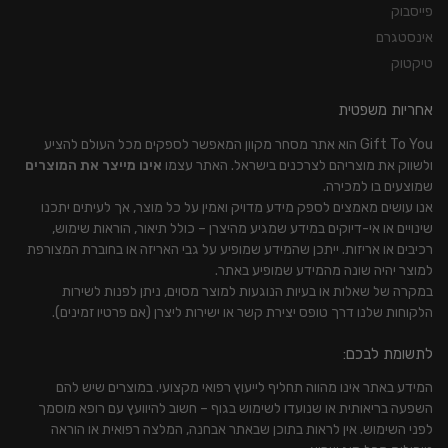
פייסבוק
אינסטגרם
טיקטוק
אחריות משפטית
Gift To You הוא אתר מסחר מקוון המאפשר לספקים מכל העולם להציע
ולשווק את מוצריהם לצרכנים בישראל. האתר עצמו
אינו מייצר את המוצרים
שמוצעים בו למכירה.
אנו עושים מאמצים לספק מידע מדויק ואמין על כל מוצר, אך לעיתים יתכנו
שינויים או אי-דיוקים במידע שמגיע מהיצרן – כולל תיאור, הוראות שימוש,
רכיבים או אריזות. ייתכן שהמידע שמופיע על גבי האריזה או בחוברת המצורפת
למוצר יהיה שונה מהמידע שמופיע באתר.
במקרה של שאלות או בעיות הנוגעות למוצר מסוים, ניתן לפנות לשירות
הלקוחות שלנו דרך טופס יצירת קשר או ישירות ליצרן (אם פרטיו זמינים).
לתשומת לבכם:
המידע באתר אינו מהווה תחליף לייעוץ רפואי מקצועי. במוצרים שיש להם
השפעה בריאותית או שנועדו לשימוש בגוף – חשוב להיוועץ עם רופא מוסמך
לפני השימוש. אין לראות בתוכן שבאתר אבחנה, המלצה רפואית או הוראה