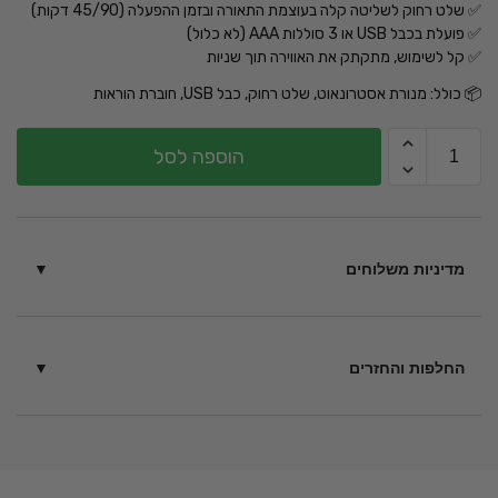
✅ שלט רחוק לשליטה קלה בעוצמת התאורה ובזמן ההפעלה (45/90 דקות)
✅ פועלת בכבל USB או 3 סוללות AAA (לא כלול)
✅ קל לשימוש, מתקתק את האווירה תוך שניות
📦 כולל: מנורת אסטרונאוט, שלט רחוק, כבל USB, חוברת הוראות
הוספה לסל
מדיניות משלוחים
בין 6 – 14 ימי עסקים בכפוף
לתקנון
החלפות והחזרים
ניתן להחזיר מוצרים תוך 14 יום ממועד הקנייה – כל עוד לא נעשה
בהם שימוש בכפוף ל
תקנון
.