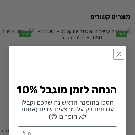
מוצרים קשורים
-23%
-17%
10% הנחה לזמן מוגבל
חסכו בהזמנה הראשונה שלכם וקבלו
עדכונים רק על מבצעים שווים (אנחנו
לא חופרים 😌)
Email
כללי
,
גאדג'טים
,
מתנות גיוס
,
מתנות לאישה
,
מתנות לבוס
,
כללי
,
גאדג'טים
,
מת