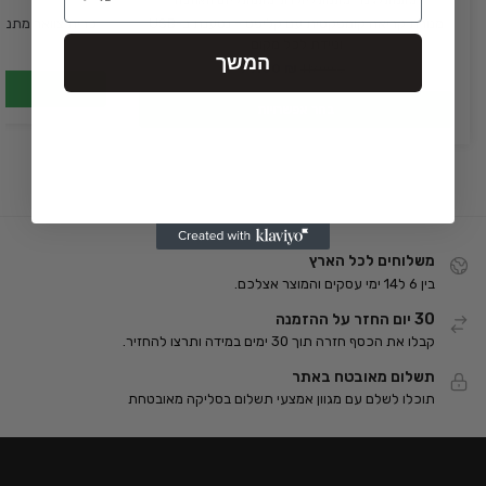
מתנות לגבר
,
מתנות ליולדת
,
מתנות ליום האהבה
מנורת קריאה קומפקטית עם קליפס – נטענת ב-USB
כרית צוואר מתנפ
וניידת לכל מקום
המשך
99.00
₪
119.00
₪
בחר אפשרויות
משלוחים לכל הארץ
בין 6 ל14 ימי עסקים והמוצר אצלכם.
30 יום החזר על ההזמנה
קבלו את הכסף חזרה תוך 30 ימים במידה ותרצו להחזיר.
תשלום מאובטח באתר
תוכלו לשלם עם מגוון אמצעי תשלום בסליקה מאובטחת