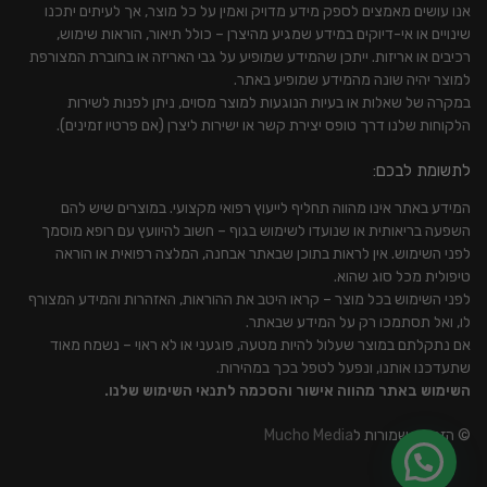
אנו עושים מאמצים לספק מידע מדויק ואמין על כל מוצר, אך לעיתים יתכנו
שינויים או אי-דיוקים במידע שמגיע מהיצרן – כולל תיאור, הוראות שימוש,
רכיבים או אריזות. ייתכן שהמידע שמופיע על גבי האריזה או בחוברת המצורפת
למוצר יהיה שונה מהמידע שמופיע באתר.
במקרה של שאלות או בעיות הנוגעות למוצר מסוים, ניתן לפנות לשירות
הלקוחות שלנו דרך טופס יצירת קשר או ישירות ליצרן (אם פרטיו זמינים).
לתשומת לבכם:
המידע באתר אינו מהווה תחליף לייעוץ רפואי מקצועי. במוצרים שיש להם
השפעה בריאותית או שנועדו לשימוש בגוף – חשוב להיוועץ עם רופא מוסמך
לפני השימוש. אין לראות בתוכן שבאתר אבחנה, המלצה רפואית או הוראה
טיפולית מכל סוג שהוא.
לפני השימוש בכל מוצר – קראו היטב את ההוראות, האזהרות והמידע המצורף
לו, ואל תסתמכו רק על המידע שבאתר.
אם נתקלתם במוצר שעלול להיות מטעה, פוגעני או לא ראוי – נשמח מאוד
שתעדכנו אותנו, ונפעל לטפל בכך במהירות.
השימוש באתר מהווה אישור והסכמה לתנאי השימוש שלנו.
© הזכויות שמורות ל
Mucho Media