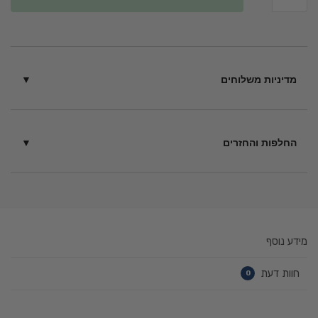
מדיניות משלוחים
בין 6 – 14 ימי עסקים בכפוף
לתקנון
החלפות והחזרים
ניתן להחזיר מוצרים תוך 14 יום ממועד הקנייה – כל עוד לא נעשה
בהם שימוש בכפוף ל
תקנון
.
מידע נוסף
חוות דעת
0