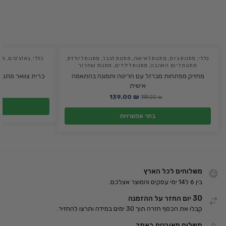
כללי
,
מתנות גיוס
,
מתנות לאישה
,
מתנות לגבר
,
מתנות ליולדת
,
כללי
,
גאדג'טים
,
מת
מתנות ליום האהבה
,
מתנות לילדים
,
מתנות שחרור
מחזיק מפתחות מברזל עם חריטה ותמונה בהתאמה
כרית צוואר מתנפ
אישית
139.00
₪
199.00
₪
בחר אפשרויות
משלוחים לכל הארץ
בין 6 ל14 ימי עסקים והמוצר אצלכם.
30 יום החזר על ההזמנה
קבלו את הכסף חזרה תוך 30 ימים במידה ותרצו להחזיר.
תשלום מאובטח באתר