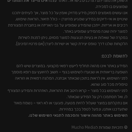
ולשווק את מוצריהם לצרכנים בישראל. האתר עצמו
אינו מייצר את המוצרים
שמוצעים בו למכירה.
אנו עושים מאמצים לספק מידע מדויק ואמין על כל מוצר, אך לעיתים יתכנו
שינויים או אי-דיוקים במידע שמגיע מהיצרן – כולל תיאור, הוראות שימוש,
רכיבים או אריזות. ייתכן שהמידע שמופיע על גבי האריזה או בחוברת המצורפת
למוצר יהיה שונה מהמידע שמופיע באתר.
במקרה של שאלות או בעיות הנוגעות למוצר מסוים, ניתן לפנות לשירות
הלקוחות שלנו דרך טופס יצירת קשר או ישירות ליצרן (אם פרטיו זמינים).
לתשומת לבכם:
המידע באתר אינו מהווה תחליף לייעוץ רפואי מקצועי. במוצרים שיש להם
השפעה בריאותית או שנועדו לשימוש בגוף – חשוב להיוועץ עם רופא מוסמך
לפני השימוש. אין לראות בתוכן שבאתר אבחנה, המלצה רפואית או הוראה
טיפולית מכל סוג שהוא.
לפני השימוש בכל מוצר – קראו היטב את ההוראות, האזהרות והמידע המצורף
לו, ואל תסתמכו רק על המידע שבאתר.
אם נתקלתם במוצר שעלול להיות מטעה, פוגעני או לא ראוי – נשמח מאוד
שתעדכנו אותנו, ונפעל לטפל בכך במהירות.
השימוש באתר מהווה אישור והסכמה לתנאי השימוש שלנו.
© הזכויות שמורות ל
Mucho Media