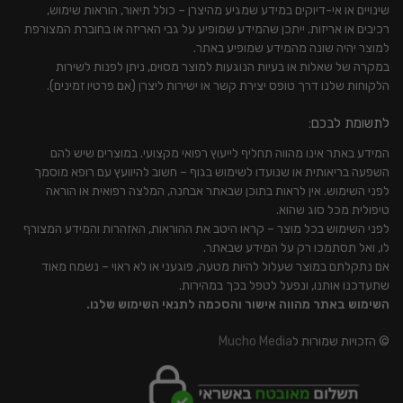
שינויים או אי-דיוקים במידע שמגיע מהיצרן – כולל תיאור, הוראות שימוש,
רכיבים או אריזות. ייתכן שהמידע שמופיע על גבי האריזה או בחוברת המצורפת
למוצר יהיה שונה מהמידע שמופיע באתר.
במקרה של שאלות או בעיות הנוגעות למוצר מסוים, ניתן לפנות לשירות
הלקוחות שלנו דרך טופס יצירת קשר או ישירות ליצרן (אם פרטיו זמינים).
לתשומת לבכם:
המידע באתר אינו מהווה תחליף לייעוץ רפואי מקצועי. במוצרים שיש להם
השפעה בריאותית או שנועדו לשימוש בגוף – חשוב להיוועץ עם רופא מוסמך
לפני השימוש. אין לראות בתוכן שבאתר אבחנה, המלצה רפואית או הוראה
טיפולית מכל סוג שהוא.
לפני השימוש בכל מוצר – קראו היטב את ההוראות, האזהרות והמידע המצורף
לו, ואל תסתמכו רק על המידע שבאתר.
אם נתקלתם במוצר שעלול להיות מטעה, פוגעני או לא ראוי – נשמח מאוד
שתעדכנו אותנו, ונפעל לטפל בכך במהירות.
השימוש באתר מהווה אישור והסכמה לתנאי השימוש שלנו.
© הזכויות שמורות ל
Mucho Media