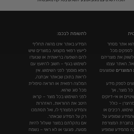
ית
לתשומת לבכם:
Gift To Y הוא אתר מסחר
המידע באתר אינו מהווה תחליף
 לספקים מכל
לייעוץ רפואי מקצועי. במוצרים שיש
לשווק את מוצריהם
להם השפעה בריאותית או שנועדו
אל. האתר עצמו
לשימוש בגוף – חשוב להיוועץ עם
 המוצרים
שמוצעים
רופא מוסמך לפני השימוש. אין
לראות בתוכן שבאתר אבחנה,
צים לספק מידע
המלצה רפואית או הוראה טיפולית
 כל מוצר, אך
מכל סוג שהוא.
נויים או אי-דיוקים
לפני השימוש בכל מוצר – קראו
היצרן – כולל
היטב את ההוראות, האזהרות
שימוש, רכיבים או
והמידע המצורף לו, ואל תסתמכו
שהמידע שמופיע על
רק על המידע שבאתר.
 בחוברת המצורפת
אם נתקלתם במוצר שעלול להיות
נה מהמידע שמופיע
מטעה, פוגעני או לא ראוי – נשמח