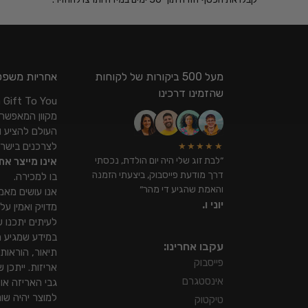
מעל 500 ביקורות של לקוחות
אחריות משפט
שהזמינו דרכינו
ou
מקוון המאפשר
העולם להציע ו
לצרכנים בישר
★★★★★
״לבת זוג שלי היה יום הולדת, נכסתי
אינו מייצר את
דרך מודעת פייסבוק, ביצעתי הזמנה
בו למכירה.
והאמת שהגיע די מהר״
אנו עושים מאמ
יוני ו.
מדויק ואמין על
לעיתים יתכנו שי
במידע שמגיע מ
עקבו אחרינו:
תיאור, הוראות 
פייסבוק
אריזות. ייתכן 
אינסטגרם
גבי האריזה או
למוצר יהיה שו
טיקטוק