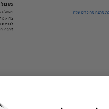
מומלצ
05/2024
לבחירת ה
אהבה והע